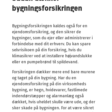
bygningsforsikringen
Europæisk virksomhed
Spørgsmål og svar
Bygningsforsikringen kaldes også for en
ejendomsforsikring, og den sikrer de
bygninger, som du ejer eller administrerer i
Betingelser
forbindelse med dit erhverv. Du
kan spare
selvrisikoen på din forsikring, hvis du
klimasikrer ved at installere højvandslukke
eller en pumpebrønd til spildevand.
Forsikringen dækker mere end bare murene
og taget på din bygning.
Har du en
ejendomsforsikring på din virksomheds
bygning, er hegn, hvidevarer, fastlimede
indendørstæpper og alarmanlæg også
dækket, hvis uheldet skulle være ude, og der
sker skade på bygningen.
For at være sikret