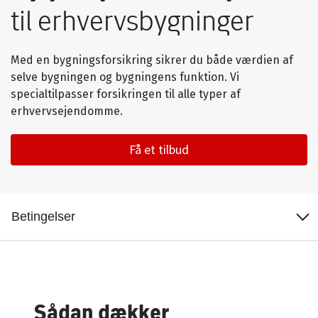
til erhvervsbygninger
Med en bygningsforsikring sikrer du både værdien af
selve bygningen og bygningens funktion. Vi
specialtilpasser forsikringen til alle typer af
erhvervsejendomme.
Få et tilbud
Dækning og
fordele
Tilvælg flere dækninger
Sådan dækker