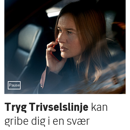
Sæt video på pause
Pause
Tryg Trivselslinje
kan
gribe dig i en svær