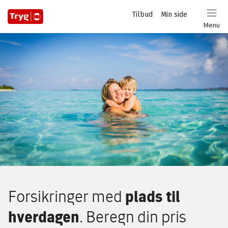
Privat
Tilbud
Min side
Login
Menu
Forsikringer med
plads til
hverdagen
. Beregn din pris