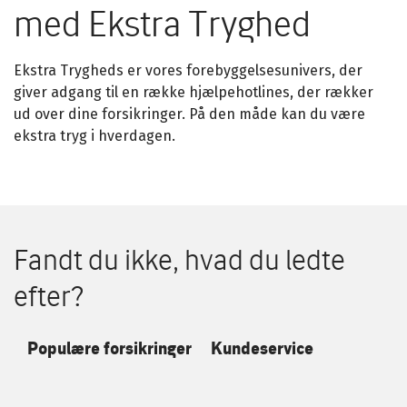
Få et tilbud på dine øvrige forsikringer
med Ekstra Tryghed
Selvom vi på nuværende tidspunkt ikke kan
tilbyde, at du beregner en pris på alle vores
forsikringer, vil vi meget gerne give et
Ekstra Trygheds er vores forebyggelsesunivers, der
uforpligtende tilbud på dine øvrige
giver adgang til en række hjælpehotlines, der rækker
forsikringer.
ud over dine forsikringer. På den måde kan du være
ekstra tryg i hverdagen.
Vores dygtige medarbejdere sidder altid klar
ved telefonen til at guide dig til den
forsikringsløsning, der passer til netop dine
behov. Vi kan også sammensætte en samlet
løsning med alle dine forsikringer over
Fandt du ikke, hvad du ledte
telefonen.
efter?
Populære forsikringer
Kundeservice