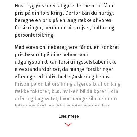
Hos Tryg ønsker vi at gøre det nemt at få en
pris på din forsikring. Derfor kan du hurtigt
beregne en pris på en lang række af vores
forsikringer, herunder bil-, rejse-, indbo- og
personforsikring.
Med vores onlineberegnere får du en konkret
pris baseret på dine behov. Som
udgangspunkt kan forsikringsselskaber ikke
give standardpriser, da mange forsikringer
afhænger af individuelle ønsker og behov.
Prisen på en bilforsikring afgøres fx af en lang
række faktorer, bl.a. hvilken bil du kører i, din
erfaring bag rattet, hvor mange kilometer du
kører om året, og ikke mindst hvor du bor.
Læs mere
Prisen kan derfor variere meget fra person til
person.