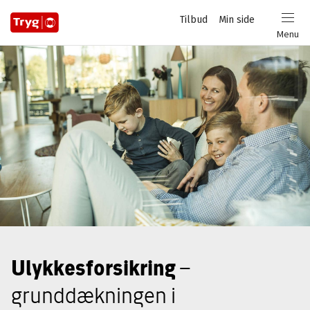
Privat
Tilbud
Min side
Login
Menu
Ulykkesforsikring
–
grunddækningen i