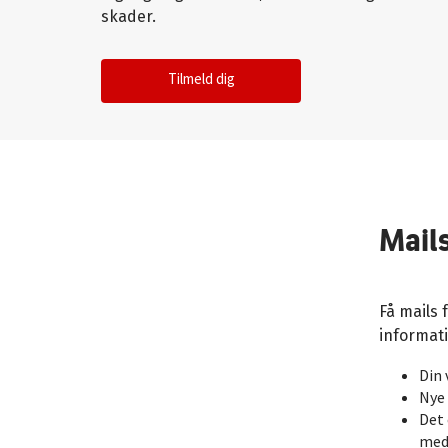
skader.
Tilmeld dig
Mails
Få mails 
informati
Din 
Nye 
Det 
meda