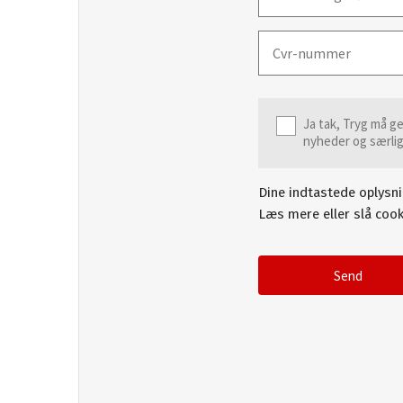
Cvr-nummer
Ja tak, Tryg må g
nyheder og særli
Dine indtastede oplysn
Læs mere eller slå cook
Send