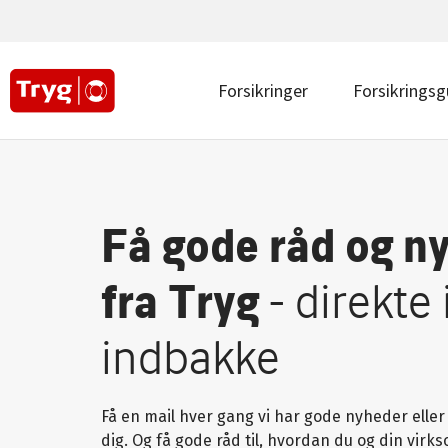
Main
navigation
top
|
Main
Forsikringer
Forsikringsg
Erhverv
navigation
|
Erhverv
Få gode råd og n
fra Tryg
- direkte 
indbakke
Få en mail hver gang vi har gode nyheder eller 
dig. Og få gode råd til, hvordan du og din vir