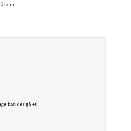
 få færre
nge kan der gå et