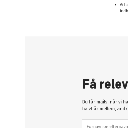
Vi h
indb
Få rele
Du får mails, når vi 
halvt år mellem, andr
Navn