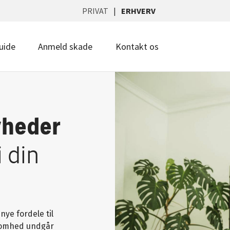
PRIVAT
ERHVERV
uide
Anmeld skade
Kontakt os
yheder
i din
nye fordele til
ksomhed undgår