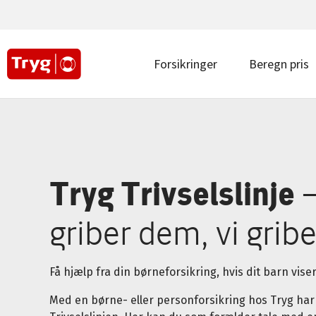
Main
navigation
top
|
Main
Forsikringer
Beregn pris
Privat
navigation
|
Privat
Tryg Trivselslinje
–
griber dem, vi gribe
Få hjælp fra din børneforsikring, hvis dit barn viser
Med en børne- eller personforsikring hos Tryg har 