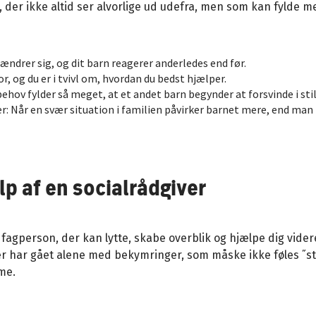
ner, der ikke altid ser alvorlige ud udefra, men som kan fylde
ændrer sig, og dit barn reagerer anderledes end før.
r, og du er i tvivl om, hvordan du bedst hjælper.
ehov fylder så meget, at et andet barn begynder at forsvinde i sti
er: Når en svær situation i familien påvirker barnet mere, end man 
lp af en socialrådgiver
 fagperson, der kan lytte, skabe overblik og hjælpe dig vide
er har gået alene med bekymringer, som måske ikke føles ˝st
mme.