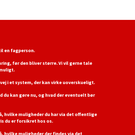
til en fagperson.
ng, før den bliver større. Vi vil gerne tale
muligt.
e vej i et system, der kan virke uoverskueligt.
d du kan gøre nu, og hvad der eventuelt bør
tå, hvilke muligheder du har via det offentlige
is du er forsikret hos os.
tå, hvilke muligheder der findes via det