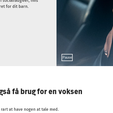
 socialrådgiver, hvis
et for dit barn.
Sæt video på pause
Pause
så få brug for en voksen
t rart at have nogen at tale med.