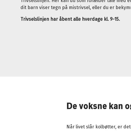
Trivselslinjen. Her kan du som forælder tale med en
dit barn viser tegn på mistrivsel, eller du er bekymr
Trivselslinjen har åbent alle hverdage kl. 9-15.
De voksne kan og
Når livet slår kolbøtter, er de