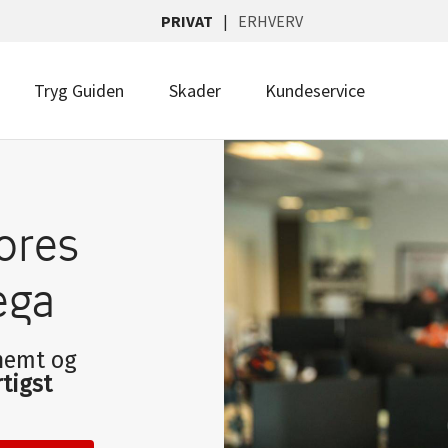
PRIVAT
ERHVERV
Tryg Guiden
Skader
Kundeservice
ores
ega
 nemt og
tigst