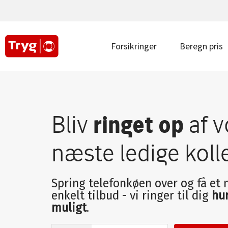
Main
navigation
top
|
Main
Forsikringer
Beregn pris
Privat
navigation
|
Privat
Bliv
ringet op
af v
næste ledige koll
Spring telefonkøen over og få et
enkelt tilbud - vi ringer til dig
hur
muligt
.