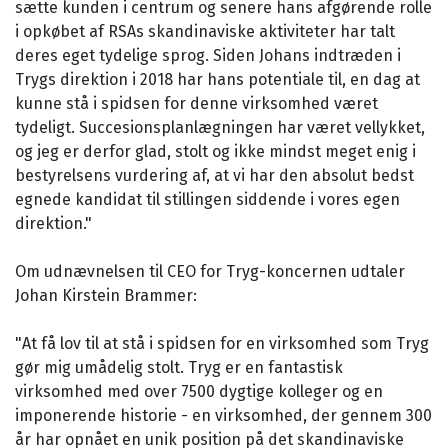
sætte kunden i centrum og senere hans afgørende rolle
i opkøbet af RSAs skandinaviske aktiviteter har talt
deres eget tydelige sprog. Siden Johans indtræden i
Trygs direktion i 2018 har hans potentiale til, en dag at
kunne stå i spidsen for denne virksomhed været
tydeligt. Succesionsplanlægningen har været vellykket,
og jeg er derfor glad, stolt og ikke mindst meget enig i
bestyrelsens vurdering af, at vi har den absolut bedst
egnede kandidat til stillingen siddende i vores egen
direktion."
Om udnævnelsen til CEO for Tryg-koncernen udtaler
Johan Kirstein Brammer:
"At få lov til at stå i spidsen for en virksomhed som Tryg
gør mig umådelig stolt. Tryg er en fantastisk
virksomhed med over 7500 dygtige kolleger og en
imponerende historie - en virksomhed, der gennem 300
år har opnået en unik position på det skandinaviske