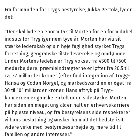
Fra formanden for Trygs bestyrelse, Jukka Pertola, lyder
det:
"Der skal lyde en enorm tak til Morten for en formidabel
indsats for Tryg igennem tyve år. Morten har via sit
stærke lederskab og sin høje faglighed styrket Trygs
forretning, geografiske tilstedeværelse og omdømme.
Under Mortens ledelse er Tryg vokset fra 4300 til 7500
medarbejdere, præmieindtægterne er løftet fra 20.5 til
ca. 37 milliarder kroner (efter fuld integration af Trygg-
Hansa og Codan Norge), og markedsværdien er øget fra
30 til 101 milliarder kroner. Hans aftryk på Tryg-
koncernen er ganske enkelt uden sidestykke. Morten
har siden en meget ung alder haft en erhvervskarriere
på højeste niveau, og fra bestyrelsens side respekterer
vi hans beslutning og ønsker ham alt det bedste i sit
videre virke med bestyrelsesarbejde og mere tid til
familien og andre interesser."