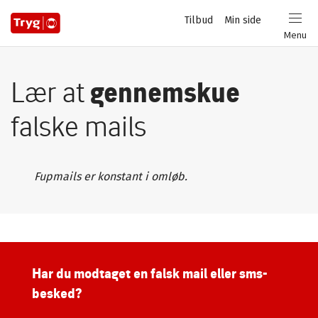
Privat
Tilbud
Min side
Login
Menu
Lær at
gennemskue
falske mails
Fupmails er konstant i omløb.
Har du modtaget en falsk mail eller sms-
besked?