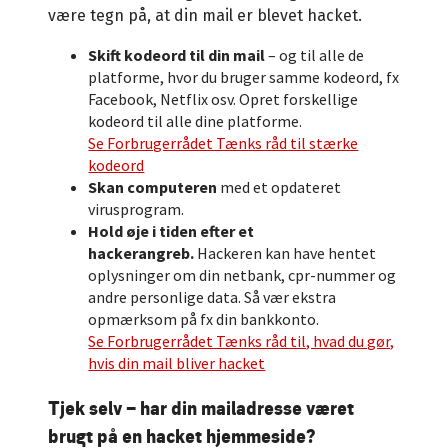
være tegn på, at din mail er blevet hacket.
Skift kodeord til din mail
–
og til alle de
platforme, hvor du bruger samme kodeord, fx
Facebook, Netflix osv. Opret forskellige
kodeord til alle dine platforme.
Se Forbrugerrådet Tænks råd til stærke
kodeord
Skan computeren
med et opdateret
virusprogram.
Hold øje i tiden efter et
hackerangreb.
Hackeren kan have hentet
oplysninger om din netbank, cpr-nummer og
andre personlige data. Så vær ekstra
opmærksom på fx din bankkonto.
Se Forbrugerrådet Tænks råd til, hvad du gør,
hvis din mail bliver hacket
Tjek selv
–
har din mailadresse været
brugt på en hacket hjemmeside?