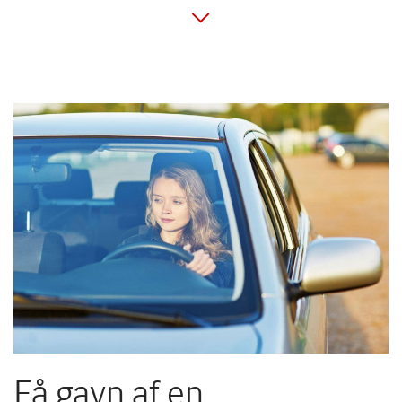
Derudover spiller både antallet af kilometer du
kører og din ønskede selvrisiko en rolle.
Jo lavere selvrisiko du har, jo højere bliver din
pris, men til gengæld skal du ikke budgettere
med at selv skulle betale et stort beløb, hvis du
får en skade.
I vores beregner har du selv stor indflydelse
på, hvor mange kilometer du kører, samt
hvilken selvrisiko du ønsker.
Få gavn af en