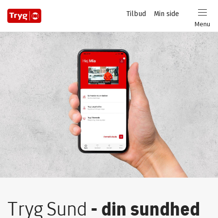
Privat
Tilbud
Min side
Login
Menu
Tryg Sund
- din sundhed