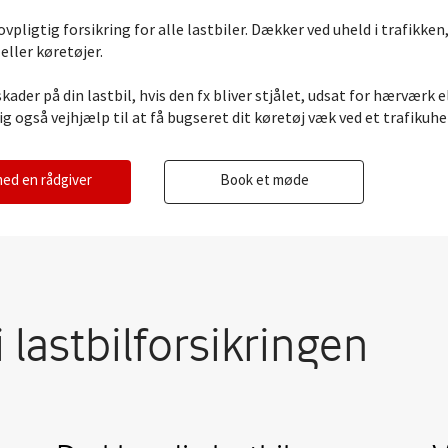
ovpligtig forsikring for alle lastbiler. Dækker ved uheld i trafikke
eller køretøjer.
ader på din lastbil, hvis den fx bliver stjålet, udsat for hærværk el
g også vejhjælp til at få bugseret dit køretøj væk ved et trafikuhe
med en rådgiver
Book et møde
i lastbilforsikringen