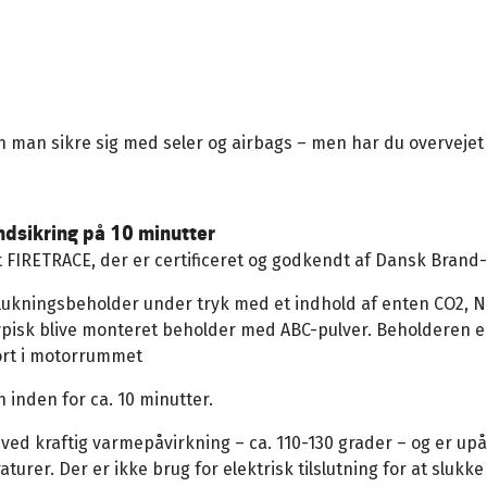
man sikre sig med seler og airbags – men har du overvejet o
dsikring på 10 minutter
 FIRETRACE, der er certificeret og godkendt af Dansk Brand- 
lukningsbeholder under tryk med et indhold af enten CO2, N
ypisk blive monteret beholder med ABC-pulver. Beholderen 
jort i motorrummet
 inden for ca. 10 minutter.
ved kraftig varmepåvirkning – ca. 110-130 grader – og er upåvi
turer. Der er ikke brug for elektrisk tilslutning for at slukk