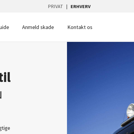
PRIVAT
ERHVERV
uide
Anmeld skade
Kontakt os
il
u
gtige