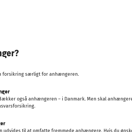
nger?
en forsikring særligt for anhængeren.
nger
g dækker også anhængeren – i Danmark. Men skal anhænger
nsvarsforsikring.
ger
an udvides til at omfatte fremmede anhængere. Hvis du ønsk