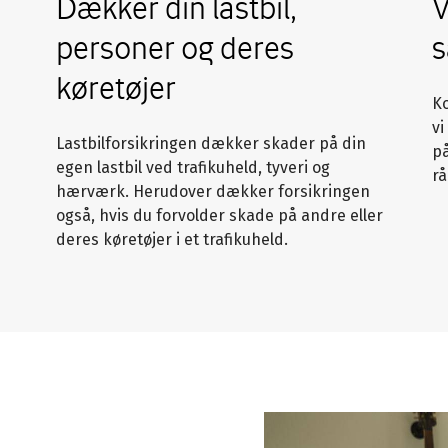
Dækker din lastbil,
V
personer og deres
s
køretøjer
K
vi
Lastbilforsikringen dækker skader på din
på
egen lastbil ved trafikuheld, tyveri og
rå
hærværk. Herudover dækker forsikringen
også, hvis du forvolder skade på andre eller
deres køretøjer i et trafikuheld.