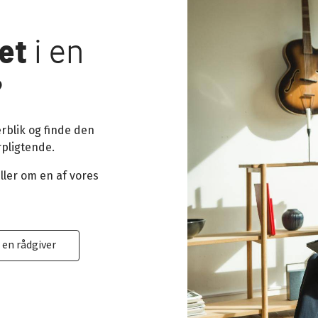
et
i en
?
verblik og finde den
rpligtende.
eller om en af vores
 en rådgiver