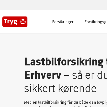
Main
navigation
top
|
Main
Forsikringer
Forsikringsg
Erhverv
navigation
|
Erhverv
Lastbilforsikring t
Erhverv
– så er d
sikkert kørende
Med en lastbilforsikring får du både den lovpli