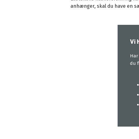
anhænger, skal du have en sæ
Vi 
Har 
du f