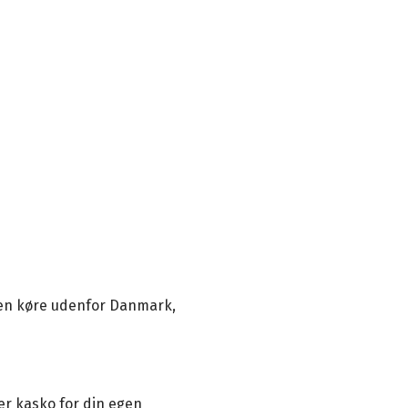
en køre udenfor Danmark,
er kasko for din egen