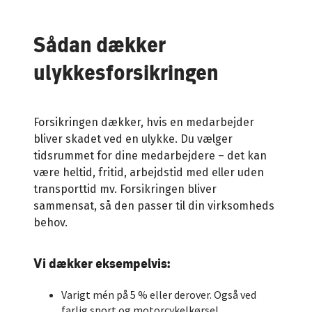
fordele
Tilvælg flere dækninger
Sådan dækker
ulykkesforsikringen
Anmeld skade
Spørgsmål og svar
Forsikringen dækker, hvis en medarbejder
bliver skadet ved en ulykke. Du vælger
tidsrummet for dine medarbejdere – det kan
Betingelser
være heltid, fritid, arbejdstid med eller uden
transporttid mv. Forsikringen bliver
sammensat, så den passer til din virksomheds
behov.
Vi dækker eksempelvis:
Varigt mén på 5 % eller derover. Også ved
farlig sport og motorcykelkørsel.