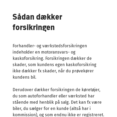
fordele
Tilvælg flere dækninger
Sådan dækker
forsikringen
Aflevering af bilnøgle
Betingelser
Forhandler- og værkstedsforsikringen
indeholder en motoransvars- og
kaskoforsikring. Forsikringen dækker de
skader, som kundens egen kaskoforsikring
ikke dækker fx skader, når du prøvekører
kundens bil.
Derudover dækker forsikringen de køretøjer,
du som autoforhandler eller værksted har
stående med henblik på salg. Det kan fx være
biler, du sælger for en kunde (altså har i
kommission), og som endnu ikke er registreret.