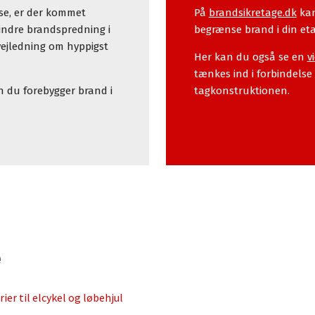
øse, er der kommet
På
brandsikretage.dk
kan
ndre brandspredning i
begrænse brand i din e
vejledning om hyppigst
Her kan du også se en
v
tænkes ind i forbindelse
 du forebygger brand i
tagkonstruktionen.
e
ier til elcykel og løbehjul