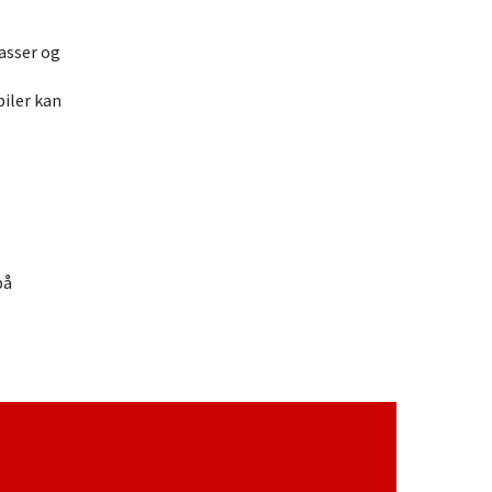
kasser og
biler kan
på