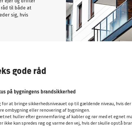
 ejer og drifter
åd til både at
eder sig, hvis
eks gode råd
okus på bygningens brandsikkerhed
 for at bringe sikkerhedsniveauet op til gældende niveau, hvis der
re ombygning eller renovering af bygningen.
ætnet huller efter gennemføring af kabler og rør med et egnet ma
er ikke kan spredes røg og varme den vej, hvis der skulle opstå bra