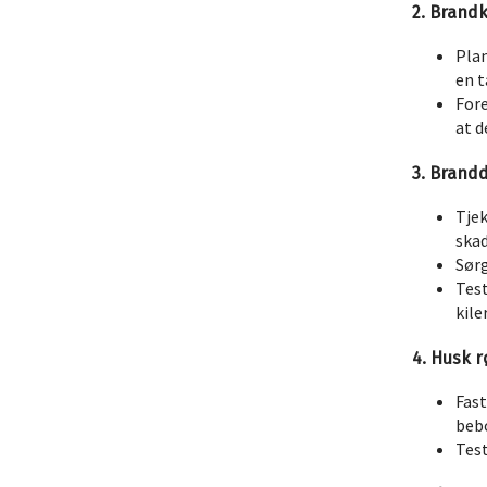
2. Brand
Plan
en 
Fore
at d
3. Brand
Tjek
skad
Sørg
Test
kile
4. Husk 
Fas
beb
Test