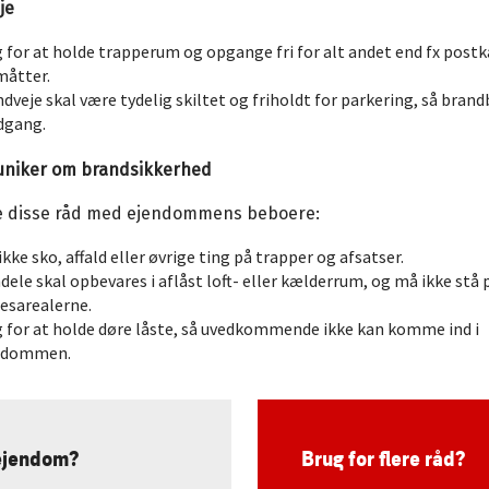
je
 for at holde trapperum og opgange fri for alt andet end fx post
måtter.
dveje skal være tydelig skiltet og friholdt for parkering, så brand
dgang.
niker om brandsikkerhed
e disse råd med ejendommens beboere:
 ikke sko, affald eller øvrige ting på trapper og afsatser.
dele skal opbevares i aflåst loft- eller kælderrum, og må ikke stå 
esarealerne.
 for at holde døre låste, så uvedkommende ikke kan komme ind i
ndommen.
 ejendom?
Brug for flere råd?