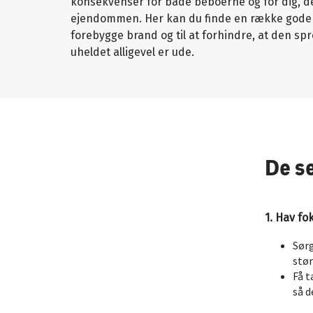
konsekvenser for både beboerne og for dig, der
ejendommen. Her kan du finde en række gode r
forebygge brand og til at forhindre, at den spr
uheldet alligevel er ude.
De s
1. Hav f
Sørg
stør
Få t
så d