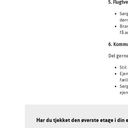
5. Flugtve
Sørg
dør
Bran
få a
6. Kommu
Del gern
Stil
Ejen
fæll
Sørg
eje
Har du tjekket den øverste etage i din