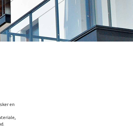
 sker en
teriale,
nd.