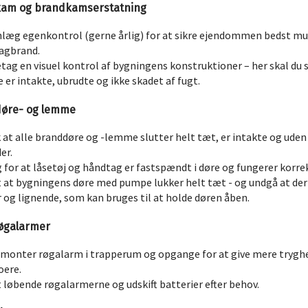
kam og brandkamserstatning
læg egenkontrol (gerne årlig) for at sikre ejendommen bedst mu
tagbrand.
tag en visuel kontrol af bygningens konstruktioner – her skal du s
e er intakte, ubrudte og ikke skadet af fugt.
døre- og lemme
 at alle branddøre og -lemme slutter helt tæt, er intakte og uden
er.
 for at låsetøj og håndtag er fastspændt i døre og fungerer korre
 at bygningens døre med pumpe lukker helt tæt - og undgå at der
r og lignende, som kan bruges til at holde døren åben.
røgalarmer
tmonter røgalarm i trapperum og opgange for at give mere tryghe
oere.
 løbende røgalarmerne og udskift batterier efter behov.