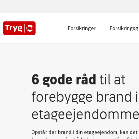
Main
navigation
top
|
Main
Forsikringer
Forsikringsg
Erhverv
navigation
|
Erhverv
6 gode råd
til at
forebygge brand i
etageejendomm
Opstår der brand i din etageejendom, kan det