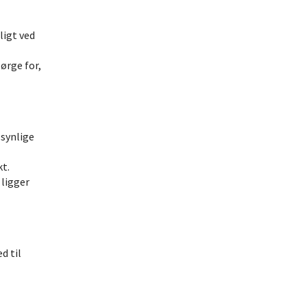
ligt ved
ørge for,
 synlige
kt.
 ligger
d til