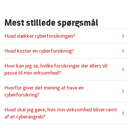
Mest stillede spørgsmål
Hvad dækker cyberforsikringen?
Hvad koster en cyberforsikring?
Prisen på en cyberforsikring kan starte ved 1200
Hvor kan jeg se, hvilke forsikringer der ellers vil
kr. om året. Din præcise pris afhænger dog af
passe til min virksomhed?
virksomhedens omsætning og af de dækninger,
du ønsker.
Hvorfor giver det mening at have en
cyberforsikring?
Hvad skal jeg gøre, hvis min virksomhed bliver ramt
af et cyberangreb?