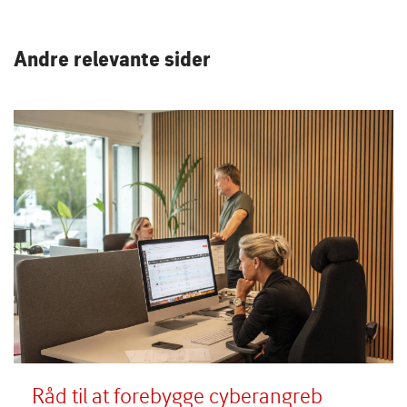
Andre relevante sider
Undersøgelse af skadeomfanget og
rekonstruktion af it-systemer, netværk,
software og data
Håndtering af afpresning
ID- og kreditkortovervågningstjenester
Advokat- og PR-rådgivning
Driftstab i op til 3 måneder
Erstatningsansvar og bøder
Råd til at forebygge cyberangreb