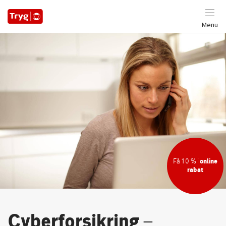
Menu
Få 10 % i
online
rabat
Cyberforsikring
–