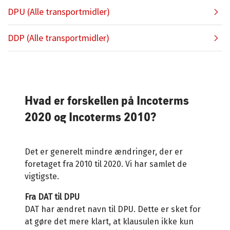
sælgers levering af godset til den første
DAP: Delivered At Place
DPU (Alle transportmidler)
bestemmelseshavn, på betingelser der opfylder
transportør. Transportforsikring købes af sælger
Risikovergangen sker, når godset stilles til
vilkårene i Institute Cargo Clauses (C).
til dækning af købers risiko fra
købers disposition på den angivne plads på
DPU: Delivered At Place Unloaded
DDP (Alle transportmidler)
risikoovergangssted til bestemmelsessted, på
bestemmelsesstedet, klar til aflæsning fra
Risikoovergang sker, når godset stilles til købers
betingelser der opfylder vilkårene i Institute
transportmiddel.
disposition på den angivne plads på
DDP: Delivered Duty Paid
Cargo Clauses (A).
bestemmelsesstedet, aflæsset fra
Risikovergangen sker, når godset stilles til
transportmiddel.
købers disposition på den angivne plads på
bestemmelsesstedet (fortoldet), klar til
Hvad er forskellen på Incoterms
aflæsning af transportmiddel.
2020 og Incoterms 2010?
Det er generelt mindre ændringer, der er
foretaget fra 2010 til 2020. Vi har samlet de
vigtigste.
Fra DAT til DPU
DAT har ændret navn til DPU. Dette er sket for
at gøre det mere klart, at klausulen ikke kun