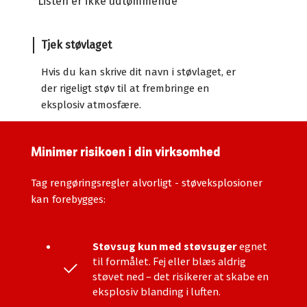
*Listen er ikke udtømmende
Tjek støvlaget
Hvis du kan skrive dit navn i støvlaget, er
der rigeligt støv til at frembringe en
eksplosiv atmosfære.
Minimer risikoen i din virksomhed
Tag rengøringsregler alvorligt - støveksplosioner
kan forebygges:
Støvsug kun med støvsuger
egnet
til formålet. Fej eller blæs aldrig
støvet ned – det risikerer at skabe en
eksplosiv blanding i luften.