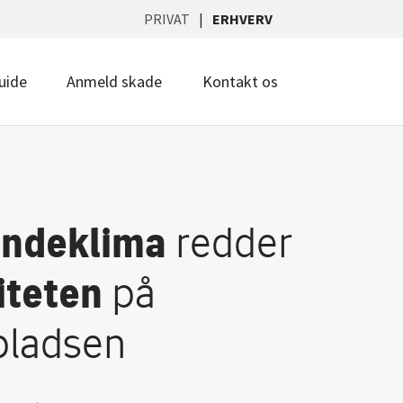
PRIVAT
ERHVERV
uide
Anmeld skade
Kontakt os
indeklima
redder
iteten
på
pladsen