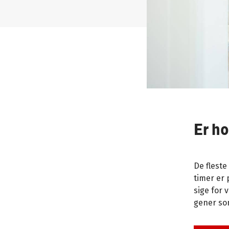
Er h
De fleste
timer er 
sige for 
gener so