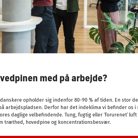
ovedpinen med på arbejde?
 danskere opholder sig indenfor 80-90 % af tiden. En stor del
på arbejdspladsen. Derfor har det indeklima vi befinder os i
vores daglige velbefindende. Tung, fugtig eller ’forurenet’ luft
m træthed, hovedpine og koncentrationsbesvær.