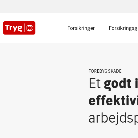
Main
navigation
top
|
Main
Forsikringer
Forsikringsg
Erhverv
navigation
|
Erhverv
FOREBYG SKADE
Et
godt 
effektiv
arbejds