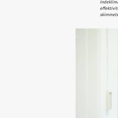
Indeklima
effektivi
skimmelsv