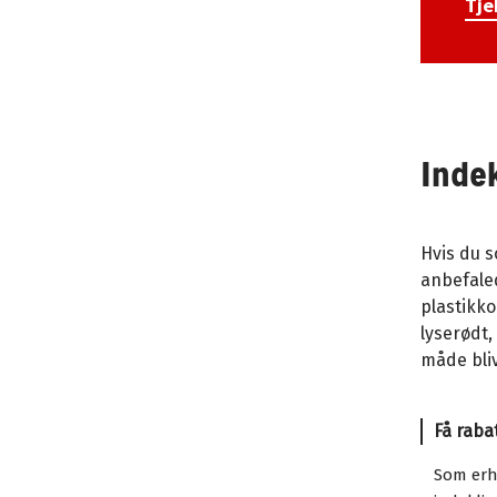
Tje
Inde
Hvis du s
anbefaled
plastikko
lyserødt,
måde bliv
Få raba
Som erh