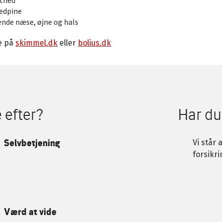
edpine
ende næse, øjne og hals
e på
skimmel.dk
eller
bolius.dk
 efter?
Har du
Selvbetjening
Vi står 
forsikri
Værd at vide