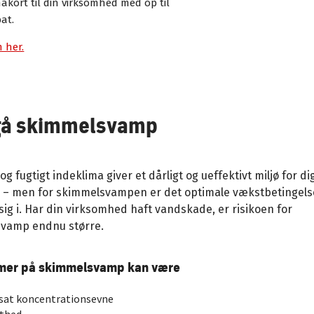
akort til din virksomhed med op til
at.
 her.
å skimmelsvamp
 og fugtigt indeklima giver et dårligt og ueffektivt miljø for di
r – men for skimmelsvampen er det optimale vækstbetingels
sig i. Har din virksomhed haft vandskade, er risikoen for
vamp endnu større.
er på skimmelsvamp kan være
sat koncentrationsevne
thed