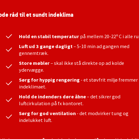
ode råd til et sundt indeklima
Hold en stabil temperatur
på mellem 20-22º C i alle r
Luft ud 3 gange dagligt
– 5-10 min ad gangen med
gennemtræk.
Store møbler
– skal ikke stå direkte op ad kolde
ydervægge.
Sørg for hyppig rengøring
- et støvfrit miljø fremmer
indeklimaet.
Hold de indendørs døre åbne
– det sikrer god
luftcirkulation på fx kontoret.
Sørg for god ventilation
- det modvirker tung og
indelukket luft.