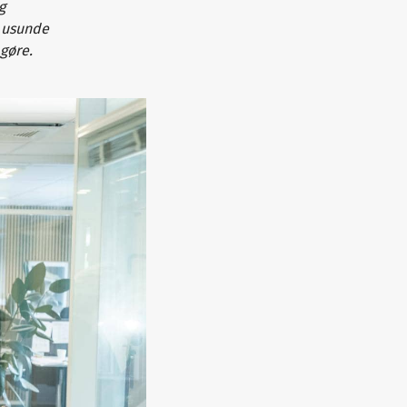
g
n usunde
gøre.