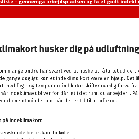
kliste – gennemgå arbejdspladsen og få et godt indekl
klimakort husker dig på udluftnin
om mange andre har svært ved at huske at få luftet ud de tr
e gange dagligt, kan et indeklima kort være en hjælp. Det lil
rt med fugt- og temperaturindikator skifter nemlig farve fra b
 når indeklimaet bliver for dårligt i det rum, du arbejder i. P
er du nemt mindet om, når det er tid til at lufte ud.
t på indeklimakort
vervskunde hos os kan du købe