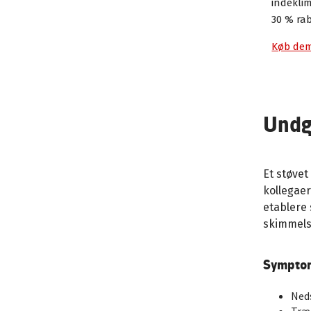
indeklim
30 % rab
Køb dem
Undg
Et støvet
kollegae
etablere 
skimmels
Symptom
Ned
Træ