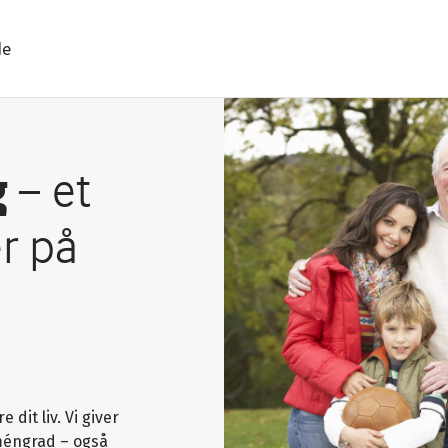
de
g
– et
r på
dit liv. Vi giver
méngrad – også