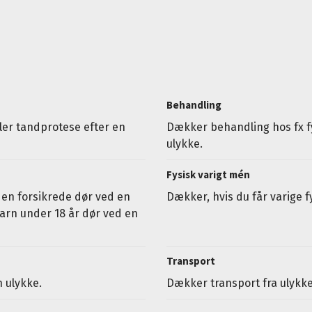
Behandling
ler tandprotese efter en
Dækker behandling hos fx fy
ulykke.
Fysisk varigt mén
 den forsikrede dør ved en
Dækker, hvis du får varige f
arn under 18 år dør ved en
Transport
n ulykke.
Dækker transport fra ulykk