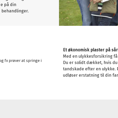
de på din
e behandlinger.
Et økonomisk plaster på sår
Med en ulykkesforsikring få
 og fx prøver at springe i
Du er
solidt dækket, hvis du
tandskade efter en ulykke. 
udløser erstatning til din fam