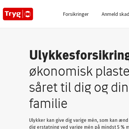
Main
Forsikringer
Anmeld ska
navigation
|
Partner
|
Gruppe
Ulykkesforsikrin
økonomisk plaste
såret til dig og din
familie
Ulykker kan give dig varige mén, som kan ændre 
dig erstatning ved varige mén på mindst 5 % 