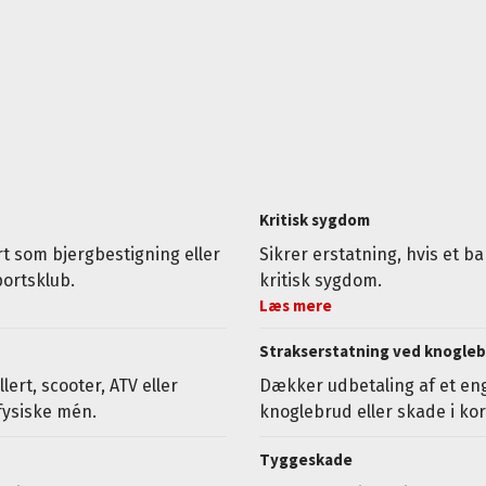
Kritisk sygdom
rt som bjergbestigning eller
Sikrer erstatning, hvis et b
portsklub.
kritisk sygdom.
Læs mere
Strakserstatning ved knogleb
ert, scooter, ATV eller
Dækker udbetaling af et eng
fysiske mén.
knoglebrud eller skade i ko
Tyggeskade