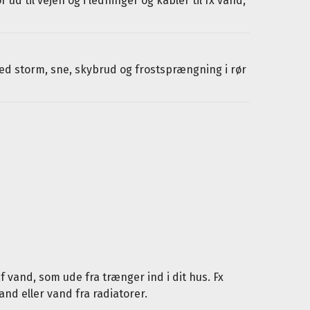
ud til vejen og i ledninger og kabler til fx vand,
d storm, sne, skybrud og frostsprængning i rør
 vand, som ude fra trænger ind i dit hus. Fx
and eller vand fra radiatorer.