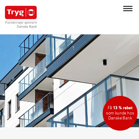
Få
13 % rabat
som kunde hos
Danske Bank